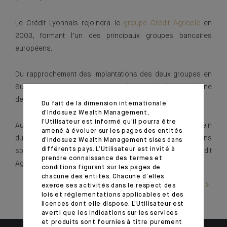
Le Crédit Lyonnais rejoindra le
groupe Crédit Agricole
en
2003, formant l’un des principaux groupes bancaires
européens.
Du rapprochement des implantations des deux groupes en
Suisse naîtra en 2005 notre implantation helvétique, l’une
des toutes premières banques étrangères du pays.
Du fait de la dimension internationale
d’Indosuez Wealth Management,
l’Utilisateur est informé qu’il pourra être
Aujourd’hui, nous continuons d’écrire notre histoire au sein
amené à évoluer sur les pages des entités
du groupe Indosuez, qui réunit l’ensemble des implantations
d’Indosuez Wealth Management sises dans
différents pays. L’Utilisateur est invité à
spécialisées en Gestion de Fortune du groupe Crédit
prendre connaissance des termes et
Agricole.
conditions figurant sur les pages de
chacune des entités. Chacune d’elles
En savoir plus
exerce ses activités dans le respect des
lois et réglementations applicables et des
licences dont elle dispose. L’Utilisateur est
averti que les indications sur les services
et produits sont fournies à titre purement