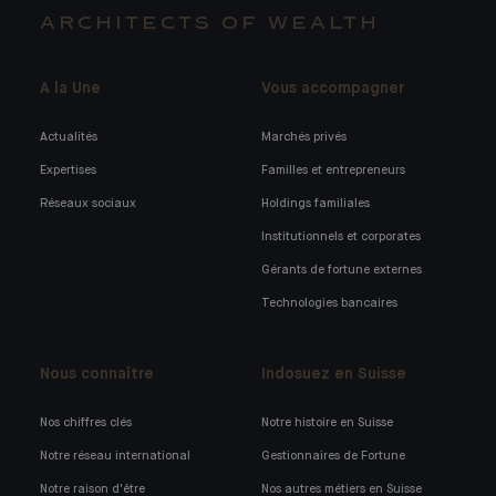
ARCHITECTS OF WEALTH
A la Une
Vous accompagner
Actualités
Marchés privés
Expertises
Familles et entrepreneurs
Réseaux sociaux
Holdings familiales
Institutionnels et corporates
Gérants de fortune externes
Technologies bancaires
Nous connaître
Indosuez en Suisse
Nos chiffres clés
Notre histoire en Suisse
Notre réseau international
Gestionnaires de Fortune
Notre raison d'être
Nos autres métiers en Suisse