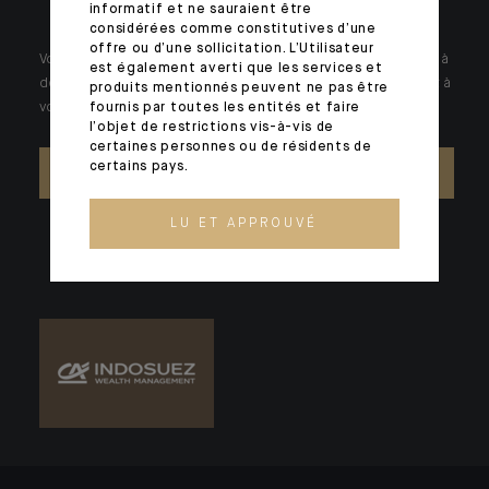
informatif et ne sauraient être
considérées comme constitutives d’une
offre ou d’une sollicitation. L’Utilisateur
Votre patrimoine est unique et requiert des réponses spécifiques à
est également averti que les services et
des problématiques singulières. Jour après jour, nos experts sont à
produits mentionnés peuvent ne pas être
votre écoute.
fournis par toutes les entités et faire
l’objet de restrictions vis-à-vis de
certaines personnes ou de résidents de
certains pays.
NOUS CONTACTER
LU ET APPROUVÉ