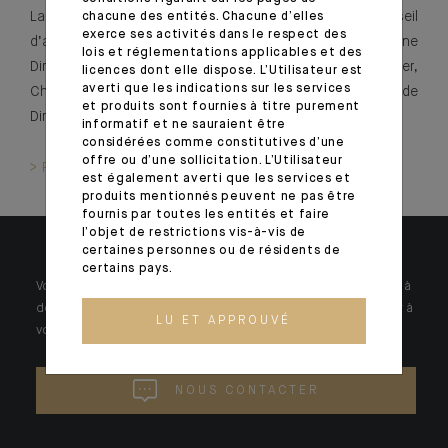
La gouvernance locale s’organise autour d’un Conseil
chacune des entités. Chacune d’elles
exerce ses activités dans le respect des
d’administration présidé par Jean-François Abadie et d’une
lois et réglementations applicables et des
Direction opérationnelle dirigée par Marc-André Poirier,
licences dont elle dispose. L’Utilisateur est
averti que les indications sur les services
Chief Executive Officer, également membre du Comité de
et produits sont fournies à titre purement
Direction du Groupe Indosuez.
informatif et ne sauraient être
considérées comme constitutives d’une
offre ou d’une sollicitation. L’Utilisateur
> Pour en savoir plus, retrouvez ici nos publications
est également averti que les services et
produits mentionnés peuvent ne pas être
fournis par toutes les entités et faire
l’objet de restrictions vis-à-vis de
certaines personnes ou de résidents de
certains pays.
Votre patrimoine est unique et requiert des réponses spécifiques à
des problématiques singulières. Jour après jour, nos experts sont à
LU ET APPROUVÉ
votre écoute.
NOUS CONTACTER