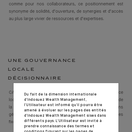
comme pour nos collaborateurs, ce positionnement est
synonyme de solidité, d’ouverture, de synergies et d’accès
au plus large vivier de ressources et d’expertises.
UNE GOUVERNANCE
LOCALE
DÉCISIONNAIRE
CA Indosuez (Switzerland) SA dispose d’une gouvernance
Du fait de la dimension internationale
locale décisionnaire adaptée, qui s’inscrit dans le cadre de
d’Indosuez Wealth Management,
l’Utilisateur est informé qu’il pourra être
la stratégie, des politiques, décisions, autorisations
amené à évoluer sur les pages des entités
générales, règles de fonctionnement et bonnes pratiques
d’Indosuez Wealth Management sises dans
différents pays. L’Utilisateur est invité à
fixées par le groupe Crédit Agricole.
prendre connaissance des termes et
conditions figurant sur les pages de