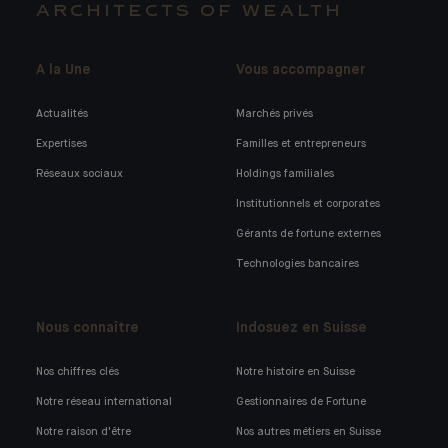
ARCHITECTS OF WEALTH
A la Une
Vous accompagner
Actualités
Marchés privés
Expertises
Familles et entrepreneurs
Réseaux sociaux
Holdings familiales
Institutionnels et corporates
Gérants de fortune externes
Technologies bancaires
Nous connaître
Indosuez en Suisse
Nos chiffres clés
Notre histoire en Suisse
Notre réseau international
Gestionnaires de Fortune
Notre raison d'être
Nos autres métiers en Suisse