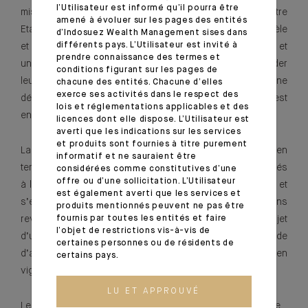
l’Utilisateur est informé qu’il pourra être
mis à jour en cas de changement de circonstances. Notre
amené à évoluer sur les pages des entités
Etablissement peut ainsi être amené à contacter sa clientèle
d’Indosuez Wealth Management sises dans
différents pays. L’Utilisateur est invité à
et ses contreparties afin de d’obtenir des clarifications et
prendre connaissance des termes et
une documentation complémentaire permettant de valider
conditions figurant sur les pages de
leur statut FATCA. Pour les clients américains, une
chacune des entités. Chacune d’elles
exerce ses activités dans le respect des
déclaration autorisant la transmission de leurs données est
lois et réglementations applicables et des
en outre requise.
licences dont elle dispose. L’Utilisateur est
averti que les indications sur les services
et produits sont fournies à titre purement
La clientèle et les contreparties qui ne fournissent pas en
informatif et ne sauraient être
temps utile les éléments nécessaires doivent être reportés
considérées comme constitutives d’une
offre ou d’une sollicitation. L’Utilisateur
à l’administration fiscale américaine sous forme agrégée et
est également averti que les services et
s’exposent à une retenue à la source de 30% sur certains
produits mentionnés peuvent ne pas être
revenus de source américaine, de même qu’à faire l’objet
fournis par toutes les entités et faire
l’objet de restrictions vis-à-vis de
d’un échange d’informations étendu en cas de demande
certaines personnes ou de résidents de
d’assistance de la part de l’IRS fondée sur un traité en
certains pays.
vigueur.
LU ET APPROUVÉ
Les reportings FATCA effectués par notre Etablissement ne