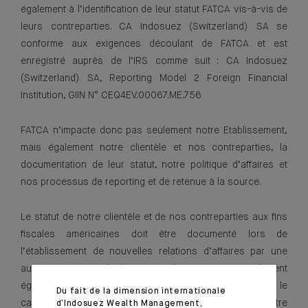
également à l’identification de leur statut FATCA vis-à-vis de
leurs contreparties. CA Indosuez (Switzerland) SA se
conforme aux exigences découlant de FATCA et est
enregistré auprès de l’IRS comme suit : CA Indosuez
(Switzerland) SA, Reporting Model 2 Foreign Financial
Institution, GIIN N° CEQ4EV.00067.ME.756
FATCA n’impacte donc pas seulement notre Etablissement,
mais également notre clientèle et nos contreparties, la
documentation de leur statut, notre politique d’affaires et
nos processus de reporting et de retenue à la source.
Le statut de notre clientèle et de nos contreparties aux fins
fiscales américaines doit être documenté lors de
l’établissement de nouvelles relations d’affaires par une
auto-certification. Il doit être identifié, et généralement
également documenté par une auto-certification, dans le
Du fait de la dimension internationale
cadre des relations d’affaires existantes. Il doit enfin être
d’Indosuez Wealth Management,