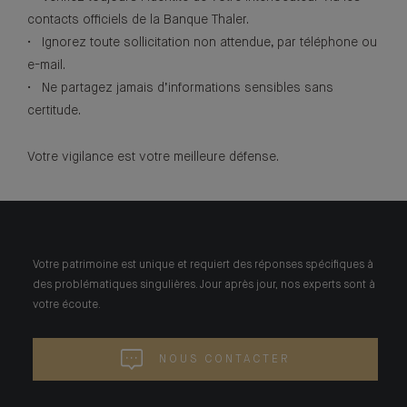
contacts officiels de la Banque Thaler.
• Ignorez toute sollicitation non attendue, par téléphone ou
e-mail.
• Ne partagez jamais d’informations sensibles sans
certitude.
Votre vigilance est votre meilleure défense.
Votre patrimoine est unique et requiert des réponses spécifiques à
des problématiques singulières. Jour après jour, nos experts sont à
votre écoute.
NOUS CONTACTER