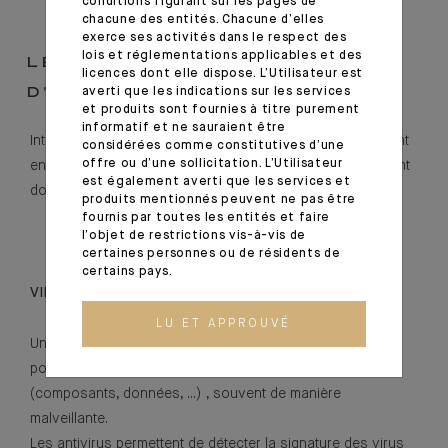
conditions figurant sur les pages de
chacune des entités. Chacune d’elles
exerce ses activités dans le respect des
lois et réglementations applicables et des
LES DANGERS
licences dont elle dispose. L’Utilisateur est
averti que les indications sur les services
D’INTERNET
et produits sont fournies à titre purement
informatif et ne sauraient être
Internet présente des dangers de diverses sortes, qui sont
considérées comme constitutives d’une
offre ou d’une sollicitation. L’Utilisateur
en perpétuelle évolution. Certaines familles de risques sont
est également averti que les services et
documentées ci-dessous :
produits mentionnés peuvent ne pas être
fournis par toutes les entités et faire
l’objet de restrictions vis-à-vis de
certaines personnes ou de résidents de
certains pays.
VIRUS
LU ET APPROUVÉ
Un virus est généralement un code qui s’installe sur votre
poste à votre insu et qui interagit sur ses éléments
(composants, données, ...) , souvent de manière
malveillante.
Les antivirus permettent de détecter la signature des virus