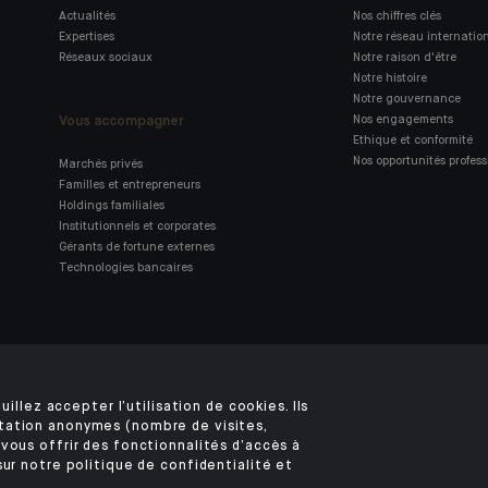
Actualités
Nos chiffres clés
Expertises
Notre réseau internatio
Réseaux sociaux
Notre raison d'être
Notre histoire
Notre gouvernance
Vous accompagner
Nos engagements
Ethique et conformité
Nos opportunités profess
Marchés privés
Familles et entrepreneurs
Holdings familiales
Institutionnels et corporates
Gérants de fortune externes
Technologies bancaires
Retrouvez notre application
mobile Indosuez
uillez accepter l’utilisation de cookies. Ils
tation anonymes (nombre de visites,
vous offrir des fonctionnalités d’accès à
sur notre politique de confidentialité et
MENTIONS LÉGALES
SÉCURITÉ
DONNÉES PERSONNELLES
COOKIES