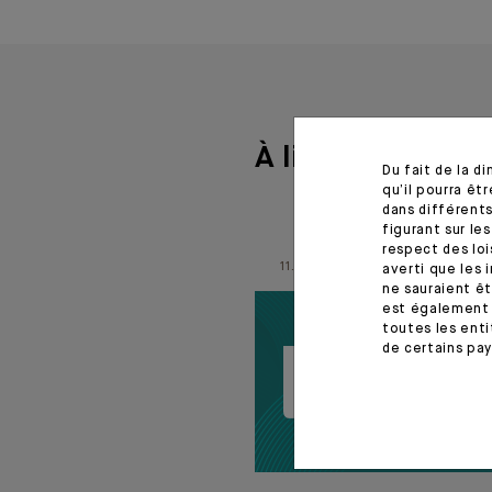
À lire aussi
Du fait de la d
qu’il pourra ê
dans différents
figurant sur le
respect des loi
11.06.26
averti que les 
ne sauraient êt
est également 
toutes les enti
de certains pay