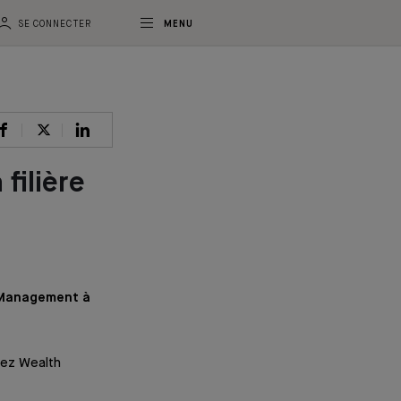
SE CONNECTER
MENU
filière
h Management à
suez Wealth