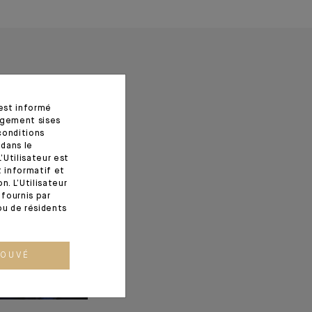
 est informé
agement sises
conditions
 dans le
’Utilisateur est
t informatif et
. L’Utilisateur
fournis par
ou de résidents
ROUVÉ