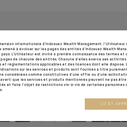
imension internationale d’Indosuez Wealth Management, l’Utilisateur
tre amené à évoluer sur les pages des entités d’Indosuez Wealth Man
 pays. L’Utilisateur est invité à prendre connaissance des termes et 
s pages de chacune des entités. Chacune d’elles exerce ses activités
s et réglementations applicables et des licences dont elle dispose. L
12.06.25
05.06.25
indications sur les services et produits sont fournies à titre puremen
re considérées comme constitutives d’une offre ou d’une sollicitation
averti que les services et produits mentionnés peuvent ne pas être 
tés et faire l’objet de restrictions vis-à-vis de certaines personnes 
s.
LU ET APP