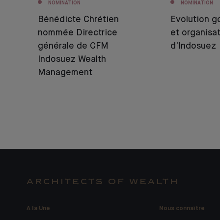
NOMINATION
NOMINATION
Bénédicte Chrétien
Evolution 
nommée Directrice
et organisa
générale de CFM
d’Indosuez
Indosuez Wealth
Management
ARCHITECTS OF WEALTH
A la Une
Nous connaître