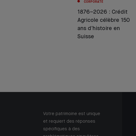
CORPORATE
1876–2026 : Crédit
Agricole célèbre 150
ans d’histoire en
Suisse
Votre patrimoine est unique
et requiert des réponses
spécifiques à des