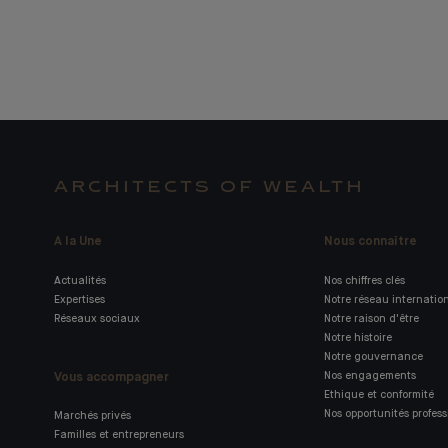
ARCHITECTS OF WEALTH
A la Une
Nous connaître
Actualités
Nos chiffres clés
Expertises
Notre réseau internatio
Réseaux sociaux
Notre raison d'être
Notre histoire
Notre gouvernance
Vous accompagner
Nos engagements
Ethique et conformité
Nos opportunités profess
Marchés privés
Familles et entrepreneurs