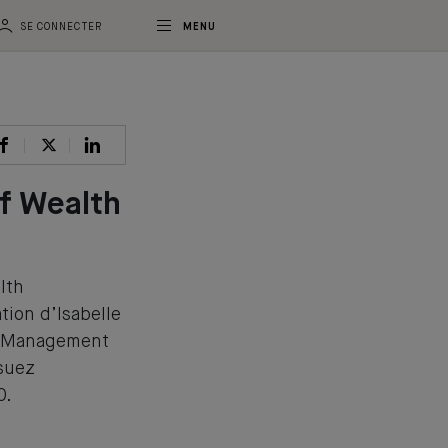
SE CONNECTER
MENU
f Wealth
lth
ion d’Isabelle
h Management
suez
0.