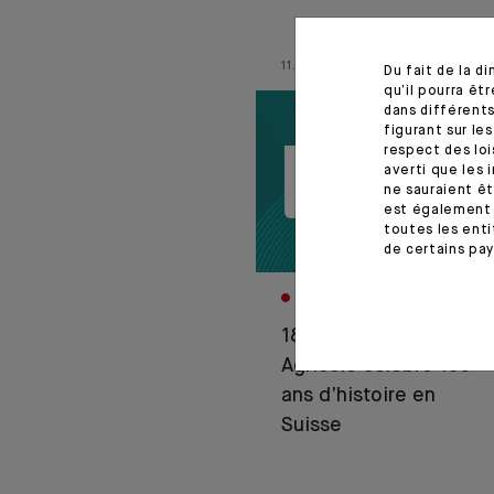
11.06.26
Du fait de la d
qu’il pourra ê
dans différents
figurant sur le
respect des loi
averti que les 
ne sauraient êt
est également 
toutes les enti
de certains pay
CORPORATE
1876–2026 : Crédit
Agricole célèbre 150
ans d’histoire en
Suisse