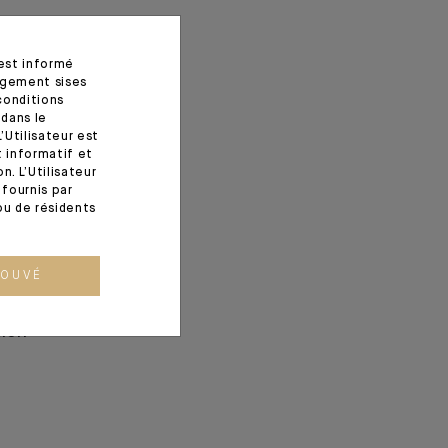
 est informé
agement sises
conditions
 dans le
’Utilisateur est
t informatif et
. L’Utilisateur
fournis par
ou de résidents
ROUVÉ
gouvernance
tion