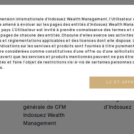
12.06.25
05.06.25
imension internationale d’Indosuez Wealth Management, l’Utilisateur
tre amené à évoluer sur les pages des entités d’Indosuez Wealth Man
 pays. L’Utilisateur est invité à prendre connaissance des termes et 
s pages de chacune des entités. Chacune d’elles exerce ses activités
s et réglementations applicables et des licences dont elle dispose. L
indications sur les services et produits sont fournies à titre puremen
re considérées comme constitutives d’une offre ou d’une sollicitation
averti que les services et produits mentionnés peuvent ne pas être 
tés et faire l’objet de restrictions vis-à-vis de certaines personnes 
s.
NOMINATION
NOMINATION
LU ET APP
Bénédicte Chrétien
Evolution 
nommée Directrice
et organisa
générale de CFM
d’Indosuez
Indosuez Wealth
Management