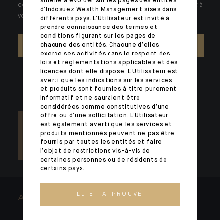
amené à évoluer sur les pages des entités
des problématiques singulières. Jour après jour, nos experts sont à
d’Indosuez Wealth Management sises dans
votre écoute.
différents pays. L’Utilisateur est invité à
prendre connaissance des termes et
conditions figurant sur les pages de
chacune des entités. Chacune d’elles
NOUS CONTACTER
exerce ses activités dans le respect des
lois et réglementations applicables et des
licences dont elle dispose. L’Utilisateur est
averti que les indications sur les services
et produits sont fournies à titre purement
informatif et ne sauraient être
considérées comme constitutives d’une
offre ou d’une sollicitation. L’Utilisateur
est également averti que les services et
produits mentionnés peuvent ne pas être
fournis par toutes les entités et faire
l’objet de restrictions vis-à-vis de
certaines personnes ou de résidents de
certains pays.
LU ET APPROUVÉ
ARCHITECTS OF WEALTH