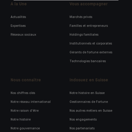
A la Une
Vous accompagner
Actualités
Marchés privés
Expertises
Familles et entrepreneurs
Réseaux sociaux
Holdings familiales
Institutionnels et corporates
Gérants de fortune externes
Technologies bancaires
Nous connaître
Indosuez en Suisse
Nos chiffres clés
Notre histoire en Suisse
Notre réseau international
Gestionnaires de Fortune
Notre raison d'être
Nos autres métiers en Suisse
Notre histoire
Nos engagements
Notre gouvernance
Nos partenariats