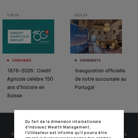
11.06.26
03.07.24
CORPORATE
EVÉNEMENTS
1876–2026 : Crédit
Inauguration officielle
Agricole célèbre 150
de notre succursale au
ans d’histoire en
Portugal
Suisse
Du fait de la dimension internationale
d’Indosuez Wealth Management,
l’Utilisateur est informé qu’il pourra être
Votre patrimoine est unique et requiert des réponses spécifiques à