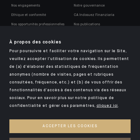
Nos engagements
Notre gouvernance
Ethique et conformité
CA Indosuez Finanziaria
Nos opportunités professionnelles
Nos publications
Notre politique de conformité
À propos des cookies
Pour poursuivre et faciliter votre navigation sur le Site,
veuillez accepter l’utilisation de cookies. Ils permettent
de (a) d’élaborer des statistiques de fréquentation
anonymes (nombre de visites, pages et rubriques
Retrouvez notre application mobile Indosuez
consultées, fréquence, etc.) et (b) de vous offrir des
fonctionnalités d’accès à des contenus via des réseaux
sociaux. Pour en savoir plus sur notre politique de
confidentialité et gérer ces paramètres,
cliquez ici
.
MENTIONS LÉGALES
SÉCURITÉ
ACCEPTER LES COOKIES
DONNÉES PERSONNELLES
COOKIES