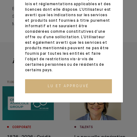
lois et réglementations applicables et des
By Sophie Champenois, Global Head of Wealth
licences dont elle dispose. L’Utilisateur est
averti que les indications sur les services
Structuring and Financing at Indosuez Wealth
et produits sont fournies à titre purement
Management • 20 octobre 2023
informatif et ne sauraient être
considérées comme constitutives d’une
offre ou d’une sollicitation. L’Utilisateur
est également averti que les services et
produits mentionnés peuvent ne pas être
fournis par toutes les entités et faire
l’objet de restrictions vis-à-vis de
À lire aussi
certaines personnes ou de résidents de
certains pays.
11.06.26
07.05.26
LU ET APPROUVÉ
CORPORATE
TALENTS