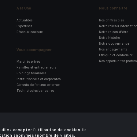
A la Une
Nous connaître
Actualités
Nos chiffres clés
Expertises
Notre réseau internatio
Réseaux sociaux
Notre raison d'être
Notre histoire
Notre gouvernance
Vous accompagner
Nos engagements
Ethique et conformité
Nos opportunités profess
Marchés privés
Familles et entrepreneurs
Holdings familiales
Institutionnels et corporates
Gérants de fortune externes
Technologies bancaires
Retrouvez notre application
mobile Indosuez
uillez accepter l’utilisation de cookies. Ils
tation anonymes (nombre de visites,