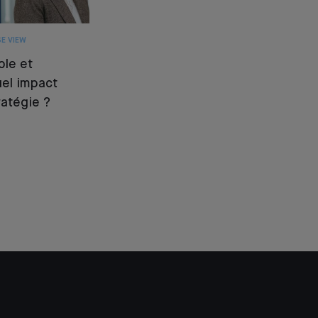
E VIEW
ole et
quel impact
ratégie ?