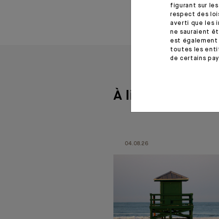
figurant sur le
respect des loi
averti que les 
ne sauraient êt
est également 
toutes les enti
de certains pay
À lire aussi
04.08.26