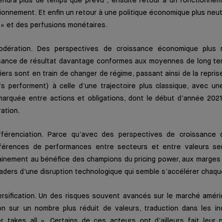
rendra plus de temps que prévu ; ensuite retour à un fonctionnem
ionnement. Et enfin un retour à une politique économique plus neutre
e » et des perfusions monétaires.
dération. Des perspectives de croissance économique plus 
sance de résultat davantage conformes aux moyennes de long te
iers sont en train de changer de régime, passant ainsi de la repris
fs performent) à celle d’une trajectoire plus classique, avec un
 marquée entre actions et obligations, dont le début d’année 202
ration.
férenciation. Parce qu’avec des perspectives de croissance d
fférences de performances entre secteurs et entre valeurs se
inement au bénéfice des champions du pricing power, aux marges p
aders d’une disruption technologique qui semble s’accélérer chaqu
rsification. Un des risques souvent avancés sur le marché améric
on sur un nombre plus réduit de valeurs, traduction dans les in
takes all ». Certains de ces acteurs ont d’ailleurs fait leur pi