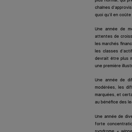
plus normal, qui p
chaînes d’approvis
quoi qu’il en coût
Une année de mo
attentes de crois
les marchés financ
les classes d’acti
devrait être plus
une première illust
Une année de dif
modérées, les di
marquées, et certa
au bénéfice des le
Une année de dive
forte concentrati
syndrome « winner 