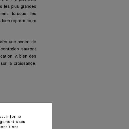
s les plus grandes
mment lorsque les
ien répartir leurs
après une année de
centrales sauront
cation. À bien des
sur la croissance.
 est informé
agement sises
conditions