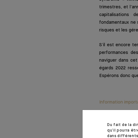
trimestres, et l’
capitalisations 
fondamentaux ne so
risques et les gér
S’il est encore t
performances des
naviguer dans cet
égards 2022 resse
Espérons donc que 
Information import
Monthly House View, paru 
Du fait de la d
qu’il pourra ê
22 décembre 2021
dans différents