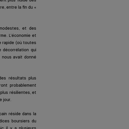
ent plus fluide des
, entre la fin du «
modestes, et des
rme. L’économie et
e rapide (où toutes
e décorrélation qui
1 nous avait donné
es résultats plus
ront probablement
lus résilientes, et
e jour.
ain réside dans la
dices boursiers du
c il y a plusieurs