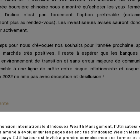
année boursière chinoise nous a montré qu’acheter les yeux fermé
de l’indice n’est pas forcément l’option préférable (nota
nt plus au rendez-vous). Les investisseurs avisés sauront donc b
er activement.
emps pour nous d’évoquer nos souhaits pour l’année prochaine, 
 marchés très positives, il reste à espérer que les banques 
 environnement de transition et sans erreur majeure de communi
mble à une ligne de crête entre risque inflationniste et risque 
2022 ne rime pas avec déception et désillusion !
ante
le 17/12/2021 – Extrait de l'Editorial
imension internationale d’Indosuez Wealth Management, l’Utilisateur
tre amené à évoluer sur les pages des entités d’Indosuez Wealth Man
 pays. L’Utilisateur est invité à prendre connaissance des termes et 