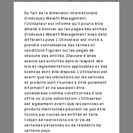
devrait rester élevée aux États-Unis, tandis qu’elle
devrait se normaliser en Europe.
Du fait de la dimension internationale
d’Indosuez Wealth Management,
l’Utilisateur est informé qu’il pourra être
Dans nos gestions, nous restons fortement diversifiés,
amené à évoluer sur les pages des entités
avec une préférence pour les actions des zones
d’Indosuez Wealth Management sises dans
différents pays. L’Utilisateur est invité à
bénéficiant de relance économique et une faible
prendre connaissance des termes et
exposition à la duration américaine sur la partie
conditions figurant sur les pages de
obligataire. En parallèle, l’or demeure la valeur refuge
chacune des entités. Chacune d’elles
exerce ses activités dans le respect des
par excellence, tandis que nous restons prudents vis-
lois et réglementations applicables et des
à-vis du dollar. Les actifs non cotés restent attractifs, et
licences dont elle dispose. L’Utilisateur est
nous aborderons dans cette édition l’intérêt de détenir
averti que les indications sur les services
et produits sont fournies à titre purement
de la dette privée, notamment via des fonds semi-
informatif et ne sauraient être
liquides dans les allocations de portefeuille.
considérées comme constitutives d’une
offre ou d’une sollicitation. L’Utilisateur
est également averti que les services et
Important information
produits mentionnés peuvent ne pas être
fournis par toutes les entités et faire
l’objet de restrictions vis-à-vis de
Monthly House View, 23.05.2025. - Excerpt of the Editorial
certaines personnes ou de résidents de
certains pays.