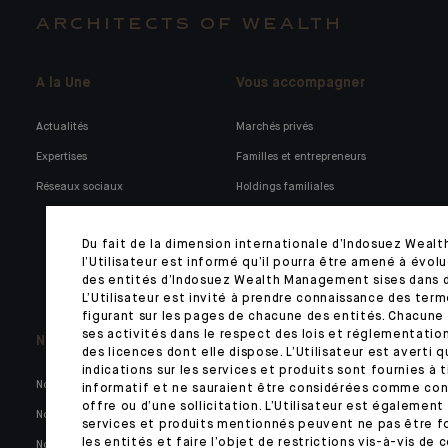
ARCHITECTS OF WEALTH
A la Une
Vous accompagner
Actualités
Marchés privés
Expertises
Familles et entrepreneurs
Réseaux sociaux
Holdings familiales
Institutionnels et corporates
Du fait de la dimension internationale d’Indosuez Wea
Gérants de fortune externes
l’Utilisateur est informé qu’il pourra être amené à évolu
Technologies bancaires
des entités d’Indosuez Wealth Management sises dans d
L’Utilisateur est invité à prendre connaissance des ter
figurant sur les pages de chacune des entités. Chacune 
ses activités dans le respect des lois et réglementatio
Nous connaître
Indosuez en Suisse
des licences dont elle dispose. L’Utilisateur est averti q
indications sur les services et produits sont fournies à
Nos chiffres clés
Notre histoire en Suisse
informatif et ne sauraient être considérées comme con
offre ou d’une sollicitation. L’Utilisateur est également
Notre réseau international
Gestionnaires de Fortune
services et produits mentionnés peuvent ne pas être fo
les entités et faire l’objet de restrictions vis-à-vis de 
Notre raison d'être
Nos autres métiers en Suisse