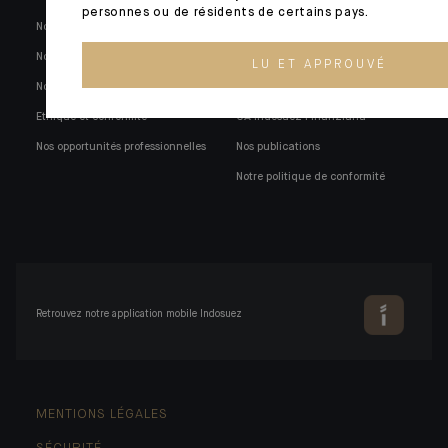
personnes ou de résidents de certains pays.
Notre histoire
Nos engagements
Notre gouvernance
Nos partenariats
LU ET APPROUVÉ
Nos engagements
Notre gouvernance
Ethique et conformité
CA Indosuez Finanziaria
Nos opportunités professionnelles
Nos publications
Notre politique de conformité
Retrouvez notre application mobile Indosuez
MENTIONS LÉGALES