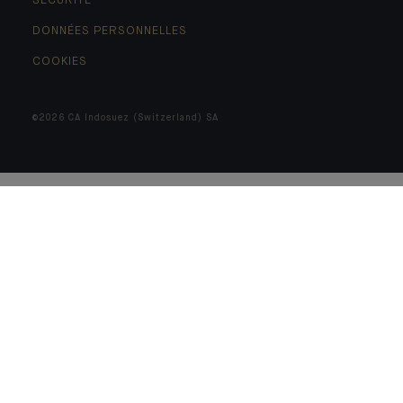
SÉCURITÉ
DONNÉES PERSONNELLES
COOKIES
©2026 CA Indosuez (Switzerland) SA