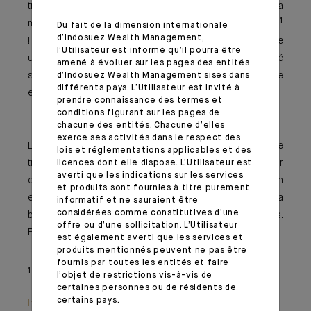
trimestre, le marché des actions américaines faisait sa
1
meilleure année en termes de performance depuis 1997
Du fait de la dimension internationale
d’Indosuez Wealth Management,
! La baisse des taux, qui est bien enclenchée, représente
l’Utilisateur est informé qu’il pourra être
un catalyseur supplémentaire tandis que le marché
amené à évoluer sur les pages des entités
semble pleinement adopter le scénario d’un atterrissage
d’Indosuez Wealth Management sises dans
différents pays. L’Utilisateur est invité à
en douceur de l’économie.
prendre connaissance des termes et
conditions figurant sur les pages de
chacune des entités. Chacune d’elles
exerce ses activités dans le respect des
La vie des marchés n’est pourtant pas un long fleuve
lois et réglementations applicables et des
tranquille et nous reviendrons lors de cette édition sur
licences dont elle dispose. L’Utilisateur est
averti que les indications sur les services
ce que nous avons choisi d’appeler « l’itinéraire d’un
et produits sont fournies à titre purement
équilibriste ». Des forces instables s’exercent sur la
informatif et ne sauraient être
considérées comme constitutives d’une
bourse au grès des révisions des chiffres économiques.
offre ou d’une sollicitation. L’Utilisateur
Et si, finalement, tout ne se passait pas comme prévu ?
est également averti que les services et
produits mentionnés peuvent ne pas être
fournis par toutes les entités et faire
1 - Performance du S&P 500 arrêtée à mi-octobre 2024.
l’objet de restrictions vis-à-vis de
certaines personnes ou de résidents de
certains pays.
Information importante