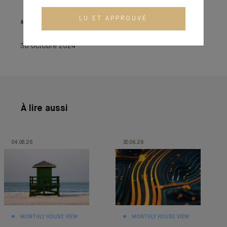
LU ET APPROUVÉ
Monthly House View, 18.10.2024. - Extrait de l'Editorial
30 octobre 2024
À lire aussi
04.08.26
30.06.26
MONTHLY HOUSE VIEW
MONTHLY HOUSE VIEW