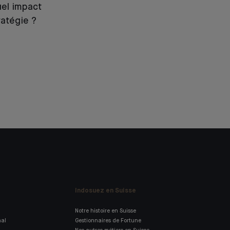
quel impact
ratégie ?
Indosuez en Suisse
Notre histoire en Suisse
nal
Gestionnaires de Fortune