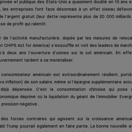
 privée et publique des États-Unis a quasiment doublé en 10 ans e
rs, les entreprises font face désormais à un effet ciseau défavo
de l’argent gratuit (leur dette représente plus de 20 000 milliards
e de profit qui ralentit.
r de l’activité manufacturière, dopée par les mesures de relocal
 et CHIPS Act for America) s’essouffle et voit des leaders de ma
qu’à deux ans l’ouverture d’usines sur le sol américain. En effe
uvernement tardent à se matérialiser.
consommateur américain est extraordinairement résilient, porté
rs inflation) de son salaire, même si l’épargne supplémentaire a
 déjà dépensée. C’est la consommation chinoise qui pose 
nomique déprimé où la liquidation du géant de l’immobilier Everg
a pression négative.
des forces contraires qui agissent sur la croissance américa
ld Trump pourrait également en faire partie. La bonne nouvelle e