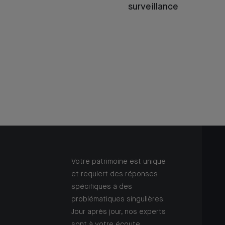
surveillance
Votre patrimoine est unique
et requiert des réponses
spécifiques à des
problématiques singulières.
Jour après jour, nos experts
sont à votre écoute.