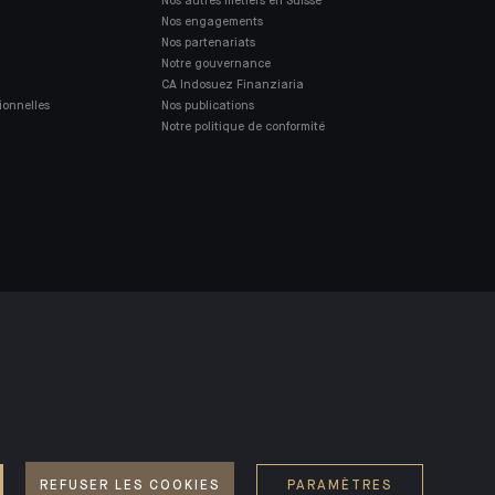
Nos autres métiers en Suisse
Nos engagements
Nos partenariats
Notre gouvernance
CA Indosuez Finanziaria
ionnelles
Nos publications
Notre politique de conformité
REFUSER LES COOKIES
PARAMÈTRES