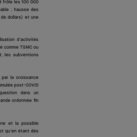
t frôle les 100 000
rable ; hausse des
 de dollars) et une
isation d’activités
rché comme TSMC ou
t, les subventions
 par la croissance
ccumulée post-COVID
question dans un
rande ordonnée fin
ine et la possible
st qu’en étant dès