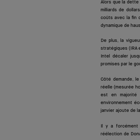
Alors que la dette
milliards de dolla
coûts avec la fin 
dynamique de hauss
De plus, la vigueu
stratégiques (IRA
Intel décaler jus
promises par le go
Côté demande, le 
réelle (mesurée ho
est en majorité
environnement éco
janvier ajoute de l
Il y a forcément 
réélection de Dona