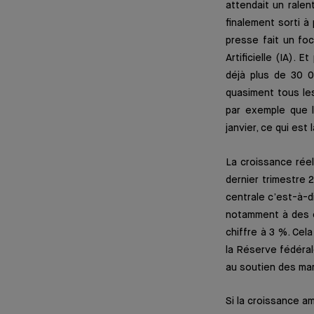
attendait un ralen
finalement sorti à 
presse fait un foc
Artificielle (IA).
déjà plus de 30 0
quasiment tous les
par exemple que 
janvier, ce qui est
La croissance réel
dernier trimestre 
centrale c’est-à-di
notamment à des él
chiffre à 3 %. Cel
la Réserve fédéral
au soutien des ma
Si la croissance a