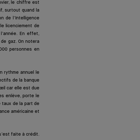
er, le chiffre est
if, surtout quand la
n de l’Intelligence
 le licenciement de
l’année. En effet,
 de gaz. On notera
 000 personnes en
un rythme annuel le
ectifs de la banque
œil car elle est due
es enlève, porte le
 taux de la part de
sance américaine et
est faite à crédit.