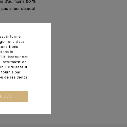
ois d’au moins 60 %
pas à leur objectif
ondage du BCG, 89 %
s d’investissement
 est informé
agement sises
 de la technologie
conditions
 dans le
’Utilisateur est
t informatif et
. L’Utilisateur
fournis par
ou de résidents
ROUVÉ