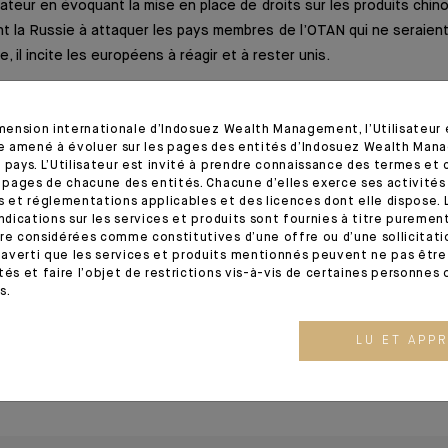
teur en évoquant la mise en place de droits sur les produits chin
 la Russie à attaquer les pays membres de l’OTAN qui ne seraient 
e, il incite les européens à réagir et à rester unis.
ré tout continuera d’être résilient est l’IA. Selon un dernier s
dèrent que l’IA est une top Tech priorité pour 2024. Les dépense
imension internationale d’Indosuez Wealth Management, l’Utilisateur
tre amené à évoluer sur les pages des entités d’Indosuez Wealth Man
marché cette année atteignent un record absolu pour les géants
 pays. L’Utilisateur est invité à prendre connaissance des termes et 
ès de 300 milliards de dollars pour les « 7 Fantastiques ».
s pages de chacune des entités. Chacune d’elles exerce ses activités
s et réglementations applicables et des licences dont elle dispose. L
indications sur les services et produits sont fournies à titre puremen
ante
re considérées comme constitutives d’une offre ou d’une sollicitation
averti que les services et produits mentionnés peuvent ne pas être 
tés et faire l’objet de restrictions vis-à-vis de certaines personnes 
/2024 – Extrait de l'Editorial
s.
LU ET APP