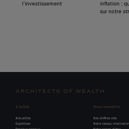
l’investissement
inflation : 
sur notre st
ARCHITECTS OF WEALTH
A la Une
Nous connaître
Actualités
Nos chiffres clés
Expertises
Notre réseau internatio