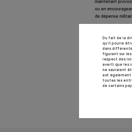
maintenant provoca
ou en encourageant
de dépense militair
Le moteur qui malg
des patrons consi
Du fait de la d
qu’il pourra ê
attendues par le 
dans différents
américaine; soit pr
figurant sur le
respect des loi
averti que les 
Information import
ne sauraient êt
est également 
toutes les enti
Monthly House View, 22/02
de certains pay
04 mars 2024