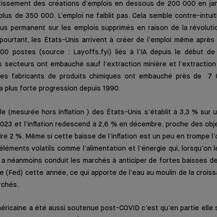
tissement des créations d’emplois en dessous de 200 000 en janvi
plus de 350 000. L’emploi ne faiblit pas. Cela semble contre-intuit
us permanent sur les emplois supprimés en raison de la révolutio
 Et pourtant, les États-Unis arrivent à créer de l’emploi même après
00 postes (source : Layoffs.fyi) liés à l’IA depuis le début de 
 secteurs ont embauché sauf l’extraction minière et l’extraction
les fabricants de produits chimiques ont embauché près de 7
 la plus forte progression depuis 1990.
le (mesurée hors inflation ) des États-Unis s’établit à 3,3 % sur 
2023 et l’inflation redescend à 2,6 % en décembre, proche des obj
re 2 %. Même si cette baisse de l’inflation est un peu en trompe l’
éments volatils comme l’alimentation et l’énergie qui, lorsqu’on l
a a néanmoins conduit les marchés à anticiper de fortes baisses de
e (Fed) cette année, ce qui apporte de l’eau au moulin de la crois
rchés.
méricaine a été aussi soutenue post-COVID c’est qu’en partie elle s’