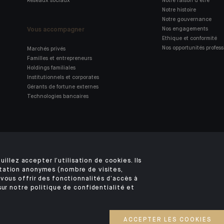
Réseaux sociaux
Notre raison d'être
Notre histoire
Notre gouvernance
Vous accompagner
Nos engagements
Ethique et conformité
Nos opportunités profess
Marchés privés
Familles et entrepreneurs
Holdings familiales
Institutionnels et corporates
Gérants de fortune externes
Technologies bancaires
Retrouvez notre application
mobile Indosuez
uillez accepter l’utilisation de cookies. Ils
tation anonymes (nombre de visites,
vous offrir des fonctionnalités d’accès à
sur notre politique de confidentialité et
MENTIONS LÉGALES
SÉCURITÉ
DONNÉES PERSONNELLES
COOKIES
©2026 CA Indosuez (Switzerland) SA
ACCEPTER LES COOKIES