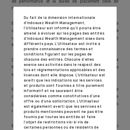
de performance et la durée de placement cible de
l’investisseur.
Du fait de la dimension internationale
d’Indosuez Wealth Management,
Eligible à un(des) contrats d’assurance vie sous réserve
l’Utilisateur est informé qu’il pourra être
de l’approbation de(s) l’assureur(s), il ouvre l’accès à
amené à évoluer sur les pages des entités
un vaste univers de gestion intégrant des instruments
d’Indosuez Wealth Management sises dans
différents pays. L’Utilisateur est invité à
financiers tels que les produits dérivés, l’or…
prendre connaissance des termes et
conditions figurant sur les pages de
chacune des entités. Chacune d’elles
D’ailleurs, l’utilisation des produits dérivés (options et
exerce ses activités dans le respect des
futures) permet de couvrir plus facilement un portefeuille
lois et réglementations applicables et des
et d’améliorer la flexibilité de la gestion.
licences dont elle dispose. L’Utilisateur est
averti que les indications sur les services
et produits sont fournies à titre purement
En outre, le fonds dédié bénéficie d’un contrôle
informatif et ne sauraient être
considérées comme constitutives d’une
dépositaire externes indépendant de la société de
offre ou d’une sollicitation. L’Utilisateur
gestion qui vérifie en continu le respect des ratios
est également averti que les services et
réglementaires et contractuels.
produits mentionnés peuvent ne pas être
fournis par toutes les entités et faire
l’objet de restrictions vis-à-vis de
Enfin, le suivi comptable est simplifié dans la mesure où
certaines personnes ou de résidents de