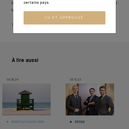
certains pays.
le fonds dédié ne se traduit que par une seule ligne sur
le compte de l’investisseur.
LU ET APPROUVÉ
17 décembre 2019
À lire aussi
04.08.26
06.10.23
MONTHLY HOUSE VIEW
FOCUS