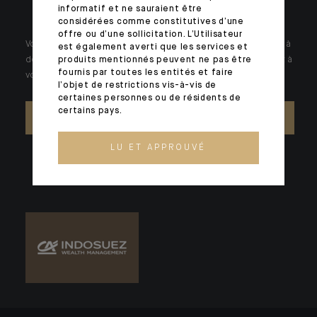
informatif et ne sauraient être
considérées comme constitutives d’une
offre ou d’une sollicitation. L’Utilisateur
Votre patrimoine est unique et requiert des réponses spécifiques à
est également averti que les services et
des problématiques singulières. Jour après jour, nos experts sont à
produits mentionnés peuvent ne pas être
fournis par toutes les entités et faire
votre écoute.
l’objet de restrictions vis-à-vis de
certaines personnes ou de résidents de
certains pays.
NOUS CONTACTER
LU ET APPROUVÉ