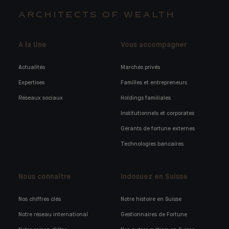
ARCHITECTS OF WEALTH
A la Une
Vous accompagner
Actualités
Marchés privés
Expertises
Familles et entrepreneurs
Réseaux sociaux
Holdings familiales
Institutionnels et corporates
Gérants de fortune externes
Technologies bancaires
Nous connaître
Indosuez en Suisse
Nos chiffres clés
Notre histoire en Suisse
Notre réseau international
Gestionnaires de Fortune