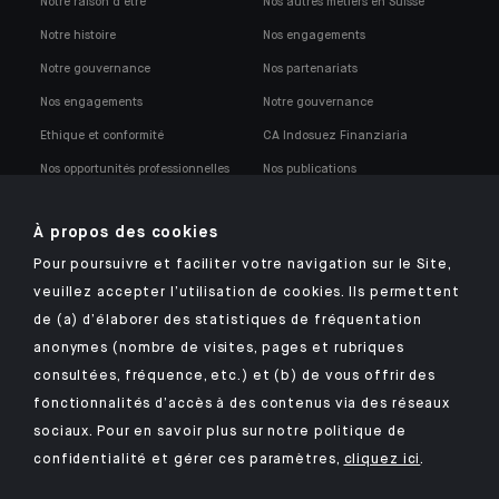
Notre raison d'être
Nos autres métiers en Suisse
Notre histoire
Nos engagements
Notre gouvernance
Nos partenariats
Nos engagements
Notre gouvernance
Ethique et conformité
CA Indosuez Finanziaria
Nos opportunités professionnelles
Nos publications
Notre politique de conformité
À propos des cookies
Pour poursuivre et faciliter votre navigation sur le Site,
veuillez accepter l’utilisation de cookies. Ils permettent
de (a) d’élaborer des statistiques de fréquentation
anonymes (nombre de visites, pages et rubriques
Retrouvez notre application mobile Indosuez
consultées, fréquence, etc.) et (b) de vous offrir des
fonctionnalités d’accès à des contenus via des réseaux
sociaux. Pour en savoir plus sur notre politique de
confidentialité et gérer ces paramètres,
cliquez ici
.
MENTIONS LÉGALES