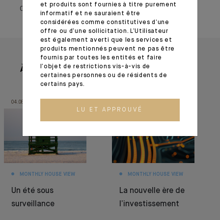
et produits sont fournies à titre purement
09 septembre 2021
informatif et ne sauraient être
considérées comme constitutives d’une
offre ou d’une sollicitation. L’Utilisateur
est également averti que les services et
produits mentionnés peuvent ne pas être
fournis par toutes les entités et faire
l’objet de restrictions vis-à-vis de
À lire aussi
certaines personnes ou de résidents de
certains pays.
04.08.26
30.06.26
LU ET APPROUVÉ
MONTHLY HOUSE VIEW
MONTHLY HOUSE VIEW
Un été sous
La nouvelle ère de
surveillance
l’investissement