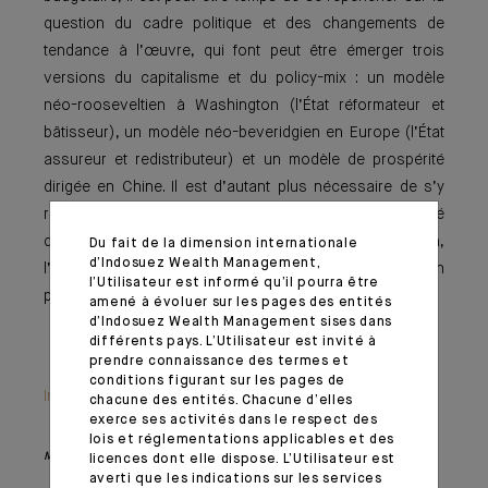
question du cadre politique et des changements de
tendance à l’œuvre, qui font peut être émerger trois
versions du capitalisme et du policy-mix : un modèle
néo-rooseveltien à Washington (l’État réformateur et
bâtisseur), un modèle néo-beveridgien en Europe (l’État
assu­reur et redistributeur) et un modèle de prospérité
dirigée en Chine. Il est d’autant plus nécessaire de s’y
repencher que l’actualité géopolitique estivale a accéléré
des tendances déjà ancrées: le repli américain,
Du fait de la dimension internationale
d’Indosuez Wealth Management,
l’impossible interventionnisme de l’Europe, la montée en
l’Utilisateur est informé qu’il pourra être
puissance régionale de la Chine.
amené à évoluer sur les pages des entités
d’Indosuez Wealth Management sises dans
différents pays. L’Utilisateur est invité à
prendre connaissance des termes et
conditions figurant sur les pages de
Information importante
chacune des entités. Chacune d’elles
exerce ses activités dans le respect des
lois et réglementations applicables et des
Monthly House View, paru le 01/09/2021 – Extrait de l'Editorial
licences dont elle dispose. L’Utilisateur est
averti que les indications sur les services